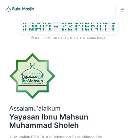
KAB. LOMBOK BARAT, NUSA TENGGARA BARAT

Assalamu'alaikum
Yayasan Ibnu Mahsun
Muhammad Sholeh
Jl. Muhajirin RT V Dusun Belencong Desa Midang Kec.