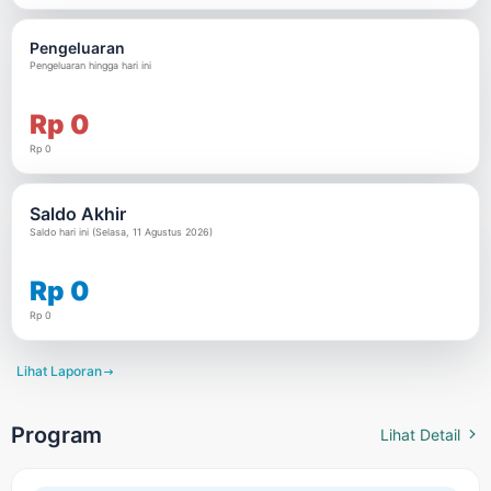
Pengeluaran
Pengeluaran hingga hari ini
Rp 0
Rp 0
Saldo Akhir
Saldo hari ini (Selasa, 11 Agustus 2026)
Rp 0
Rp 0
Lihat Laporan

Program
Lihat Detail
