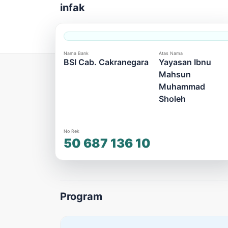
infak
Nama Bank
Atas Nama
BSI Cab. Cakranegara
Yayasan Ibnu
Mahsun
Muhammad
Sholeh
No Rek
50 687 136 10
Program